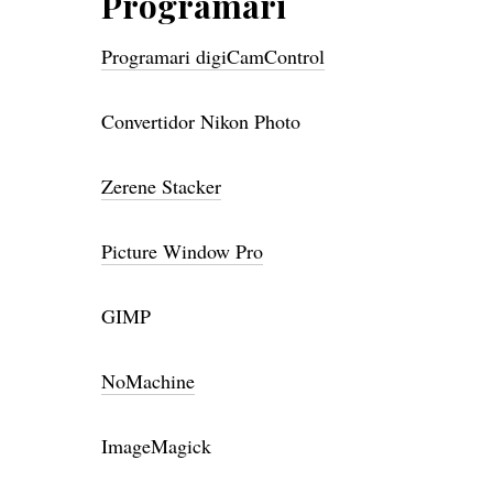
Programari
Programari digiCamControl
Convertidor Nikon Photo
Zerene Stacker
Picture Window Pro
GIMP
NoMachine
ImageMagick