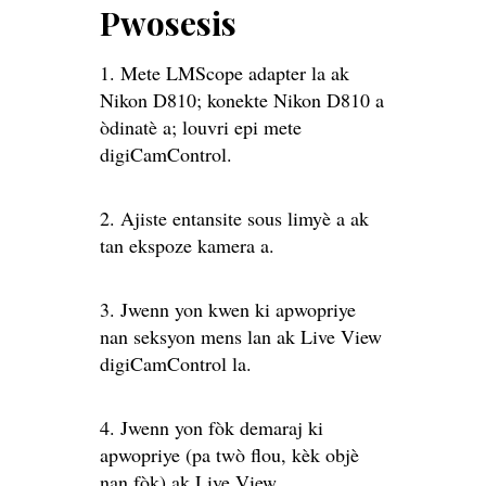
Pwosesis
1. Mete LMScope adapter la ak
Nikon D810; konekte Nikon D810 a
òdinatè a; louvri epi mete
digiCamControl.
2. Ajiste entansite sous limyè a ak
tan ekspoze kamera a.
3. Jwenn yon kwen ki apwopriye
nan seksyon mens lan ak Live View
digiCamControl la.
4. Jwenn yon fòk demaraj ki
apwopriye (pa twò flou, kèk objè
nan fòk) ak Live View.