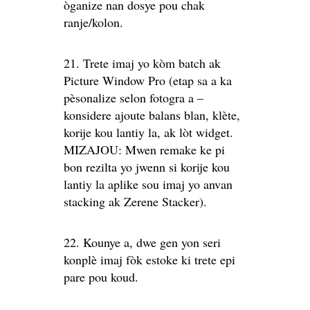
òganize nan dosye pou chak
ranje/kolon.
21. Trete imaj yo kòm batch ak
Picture Window Pro (etap sa a ka
pèsonalize selon fotogra a –
konsidere ajoute balans blan, klète,
korije kou lantiy la, ak lòt widget.
MIZAJOU: Mwen remake ke pi
bon rezilta yo jwenn si korije kou
lantiy la aplike sou imaj yo anvan
stacking ak Zerene Stacker).
22. Kounye a, dwe gen yon seri
konplè imaj fòk estoke ki trete epi
pare pou koud.