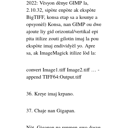
2022: Vèsyon dènye GIMP la,
2.10.32, sipòte enpòte ak ekspòte
BigTIFF, konsa etap sa a kounye a
opsyonèl) Konsa, nan GIMP ou dwe
ajoute liy gid orizontal/vertikal epi
pita itilize zouti gilotin imaj la pou
ekspòte imaj endividyèl yo. Apre
sa, ak ImageMagick itilize lòd la:
convert Image1.tiff Image2.tiff … -
append TIFF64:Output.tiff
36. Kreye imaj krpano.
37. Chaje nan Gigapan.
Nòt, Gigapan pa renmen gwo dosye