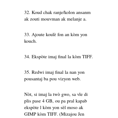
32. Koud chak ranje/kolon ansanm
ak zouti mouvman ak melanje a.
33. Ajoute koulè fon an kòm yon
kouch.
34. Ekspòte imaj final la kòm TIFF.
35. Redwi imaj final la nan yon
pousantaj ba pou vizyon web.
Nòt, si imaj la twò gwo, sa vle di
plis pase 4 GB, ou pa pral kapab
ekspòte l kòm yon sèl moso ak
GIMP kòm TIFF. (Mizajou Jen