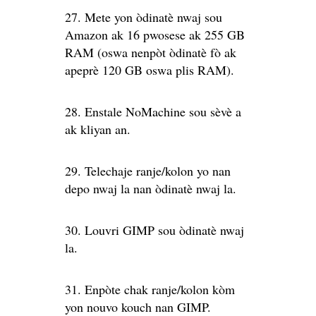
27. Mete yon òdinatè nwaj sou
Amazon ak 16 pwosese ak 255 GB
RAM (oswa nenpòt òdinatè fò ak
apeprè 120 GB oswa plis RAM).
28. Enstale NoMachine sou sèvè a
ak kliyan an.
29. Telechaje ranje/kolon yo nan
depo nwaj la nan òdinatè nwaj la.
30. Louvri GIMP sou òdinatè nwaj
la.
31. Enpòte chak ranje/kolon kòm
yon nouvo kouch nan GIMP.