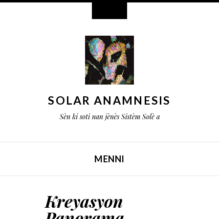
Widget
SOLAR ANAMNESIS
Sèn ki soti nan jènès Sistèm Solè a
MENNI
SOTE KONTNI AN
Kreyasyon
Panorama