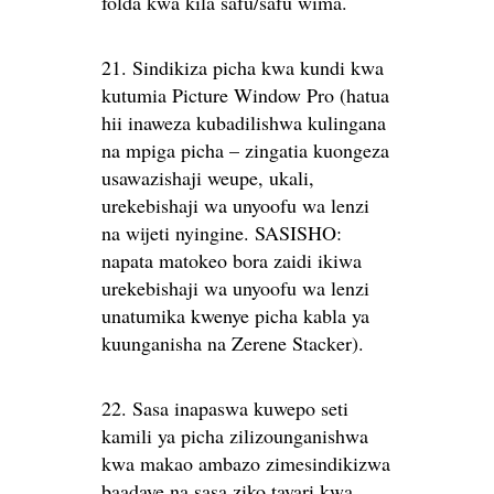
folda kwa kila safu/safu wima.
21. Sindikiza picha kwa kundi kwa
kutumia Picture Window Pro (hatua
hii inaweza kubadilishwa kulingana
na mpiga picha – zingatia kuongeza
usawazishaji weupe, ukali,
urekebishaji wa unyoofu wa lenzi
na wijeti nyingine. SASISHO:
napata matokeo bora zaidi ikiwa
urekebishaji wa unyoofu wa lenzi
unatumika kwenye picha kabla ya
kuunganisha na Zerene Stacker).
22. Sasa inapaswa kuwepo seti
kamili ya picha zilizounganishwa
kwa makao ambazo zimesindikizwa
baadaye na sasa ziko tayari kwa