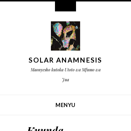
Wijeti
SOLAR ANAMNESIS
Maonyesho kutoka Utoto wa Mfumo wa
Jua
MENYU
RUKA HADI YALIYOMO
Kuunda