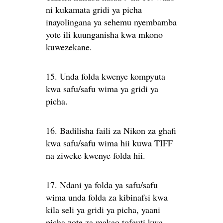
ni kukamata gridi ya picha
inayolingana ya sehemu nyembamba
yote ili kuunganisha kwa mkono
kuwezekane.
15. Unda folda kwenye kompyuta
kwa safu/safu wima ya gridi ya
picha.
16. Badilisha faili za Nikon za ghafi
kwa safu/safu wima hii kuwa TIFF
na ziweke kwenye folda hii.
17. Ndani ya folda ya safu/safu
wima unda folda za kibinafsi kwa
kila seli ya gridi ya picha, yaani
picha zote za makao tofauti kwa