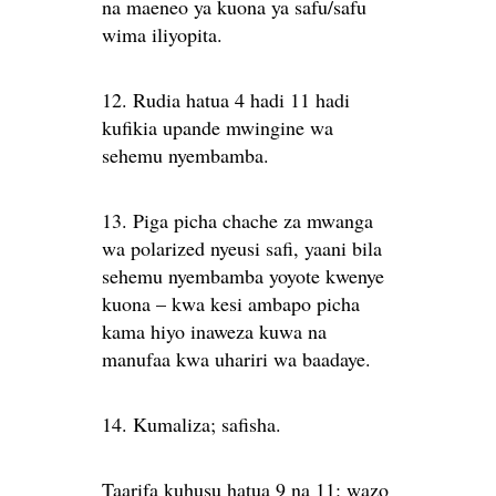
na maeneo ya kuona ya safu/safu
wima iliyopita.
12. Rudia hatua 4 hadi 11 hadi
kufikia upande mwingine wa
sehemu nyembamba.
13. Piga picha chache za mwanga
wa polarized nyeusi safi, yaani bila
sehemu nyembamba yoyote kwenye
kuona – kwa kesi ambapo picha
kama hiyo inaweza kuwa na
manufaa kwa uhariri wa baadaye.
14. Kumaliza; safisha.
Taarifa kuhusu hatua 9 na 11: wazo