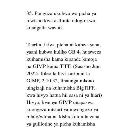
35. Punguza ukubwa wa picha ya
mwisho kwa asilimia ndogo kwa
kuangalia wavuti.
Taarifa, ikiwa picha ni kubwa sana,
yaani kubwa kuliko GB 4, hutaweza
kuihamisha kama kipande kimoja
na GIMP kama TIFF. (Sasisho Juni
2022: Toleo la hivi karibuni la
GIMP, 2.10.32, linaunga mkono
uingizaji na kuhamisha BigTIFF,
kwa hivyo hatua hii sasa ni ya hiari)
Hivyo, kwenye GIMP unapaswa
kuongeza mistari ya mwongozo ya
mlalo/wima na kisha kutumia zana
ya guillotine ya picha kuhamisha