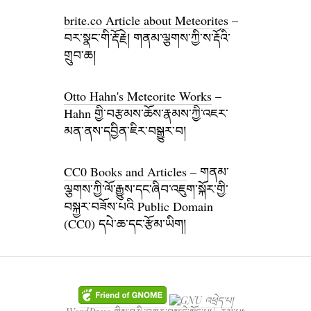
brite.co Article about Meteorites
–
བར་སྣང་གི་རྡོ་རྗེ། གནམ་ལྕགས་ཀྱི་ས་རྡོའི་
གྲུབ་ཆ།
Otto Hahn's Meteorite Works
–
Hahn གྱི་བརྩམས་ཆོས་རྣམས་ཀྱི་འཇར་
མན་ནས་དབྱིན་ཇིར་བསྒྱུར་བ།
CC0 Books and Articles
– གནམ་
ལྕགས་ཀྱི་ལོ་རྒྱུས་དང་ཞིབ་འཇུག་སྐོར་གྱི་
བསྐྱར་བཟོས་པའི Public Domain
(CC0) དཔེ་ཆ་དང་རྩོམ་ཡིག།