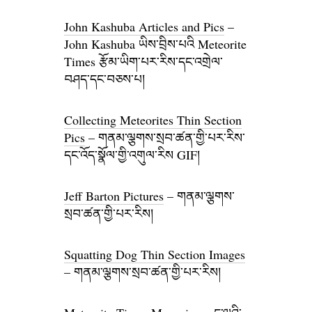
John Kashuba Articles and Pics
–
John Kashuba ཡིས་བྲིས་པའི Meteorite
Times རྩོམ་ཡིག་པར་རིས་དང་འགྲེལ་
བཤད་དང་བཅས་པ།
Collecting Meteorites Thin Section
Pics
– གནམ་ལྕགས་སྲབ་ཚན་གྱི་པར་རིས་
དང་འོད་སྣོལ་གྱི་འགུལ་རིས GIF།
Jeff Barton Pictures
– གནམ་ལྕགས་
སྲབ་ཚན་གྱི་པར་རིས།
Squatting Dog Thin Section Images
– གནམ་ལྕགས་སྲབ་ཚན་གྱི་པར་རིས།