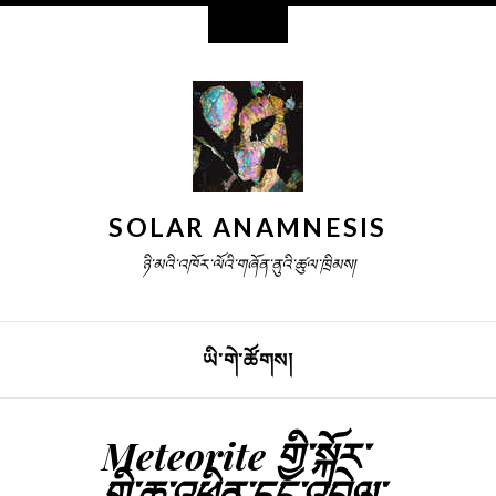
འཕྲུལ་ཆས།
SOLAR ANAMNESIS
ཉི་མའི་འཁོར་ལོའི་གཞོན་ནུའི་ཚུལ་ཁྲིམས།
ཡི་གེ་ཚོགས།
ནང་དོན་ལ་ཕྱིན་པ།
Meteorite གྱི་སྐོར་
གྱི་ཆ་འཕྲིན་དང་འབྲེལ་