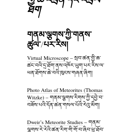
ཐག
གནམ་ལྕགས་ཀྱི་གནས་
ཚུལ་/པར་རིས།
Virtual Microscope
– སྲབ་ཚན་གྱི་ཆ་
ཚང་བའི་དྲ་ཐོག་ནས་འཁོར་ཡུག་པར་རིས་ལ་
ཕན་ཐོགས་ཆེ་བའི་ཁུངས་གཞན་ཞིག།
Photo Atlas of Meteorites (Thomas
Witzke)
– གནམ་ལྕགས་རིགས་ཀྱི་དབྱེ་བ་
བཟོས་པའི་དོན་ཚན་གསལ་པོའི་རེའུ་མིག།
Dweir’s Meteorite Studies
– གནམ་
ལྕགས་རེ་རེའི་ཚན་རིག་གི་གོ་བ་ཞིབ་ཕྲ་ཐོབ་