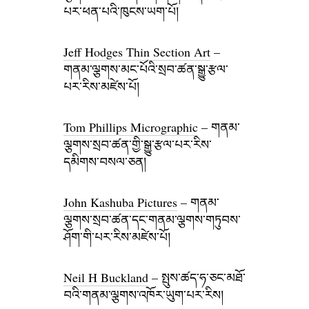
པར་ཕན་པའི་ཁུངས་ཡག་པོ།
Jeff Hodges Thin Section Art
–
གནམ་ལྕགས་མང་པོའི་སྲབ་ཚན་སྒྱུ་རྩལ་
པར་རིས་མཛེས་པོ།
Tom Phillips Micrographic
– གནམ་
ལྕགས་སྲབ་ཚན་གྱི་སྒྱུ་རྩལ་པར་རིས་
དམིགས་བསལ་ཅན།
John Kashuba Pictures
– གནམ་
ལྕགས་སྲབ་ཚན་དང་གནམ་ལྕགས་གཏུབས་
ཤོག་གི་པར་རིས་མཛེས་པོ།
Neil H Buckland
– སྤུས་ཚད་ཧ་ཅང་མཐོ་
བའི་གནམ་ལྕགས་འཁོར་ཡུག་པར་རིས།