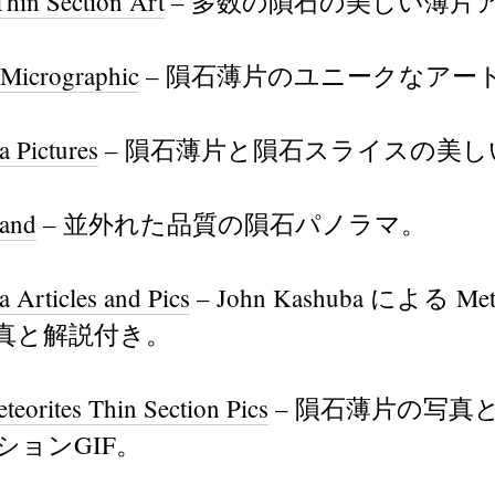
Thin Section Art
– 多数の隕石の美しい薄片
 Micrographic
– 隕石薄片のユニークなアー
 Pictures
– 隕石薄片と隕石スライスの美し
land
– 並外れた品質の隕石パノラマ。
 Articles and Pics
– John Kashuba による Mete
真と解説付き。
teorites Thin Section Pics
– 隕石薄片の写真
ションGIF。