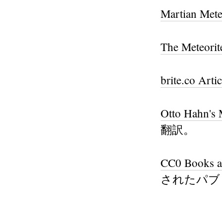
Martian Mete
The Meteorit
brite.co Arti
Otto Hahn's 
翻訳。
CC0 Books an
されたパブ