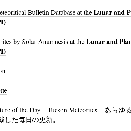
Lunar and P
teoritical Bulletin Database at the
PI)
Lunar and Pla
rites by Solar Anamnesis at the
PI)
on
tte
ture of the Day – Tucson Meteorites
– あらゆ
載した毎日の更新。