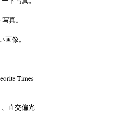
アート写真。
ト写真。
い画像。
orite Times
と、直交偏光