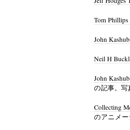
Jeff Hodges 
Tom Phillips
John Kashuba
Neil H Buck
John Kashuba
の記事。写
Collecting Me
のアニメー