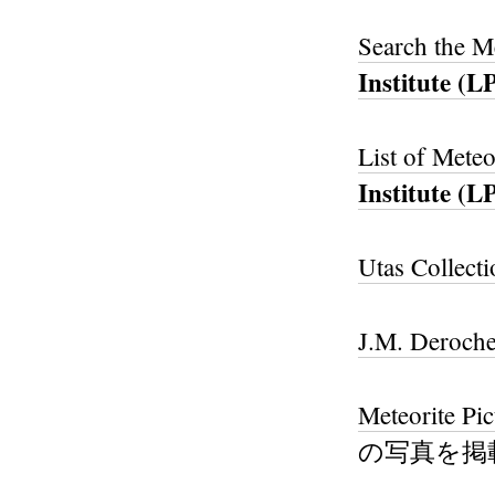
Search the Me
Institute (L
List of Meteo
Institute (L
Utas Collecti
J.M. Deroche
Meteorite Pic
の写真を掲