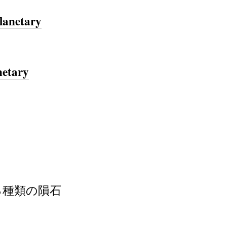
lanetary
netary
る種類の隕石