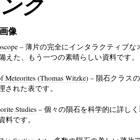
リンク
/画像
oscope
– 薄片の完全にインタラクティブな
備えた、もう一つの素晴らしい資料です。
of Meteorites (Thomas Witzke)
– 隕石クラス
理された表です。
orite Studies
– 個々の隕石を科学的に詳し
資料です。