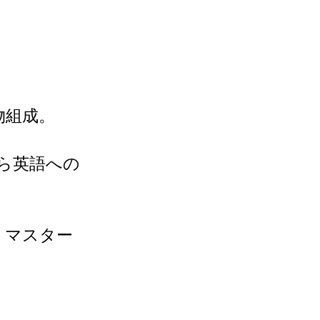
物組成。
から英語への
リマスター