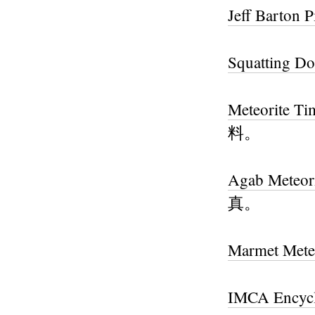
Jeff Barton P
Squatting Do
Meteorite Ti
料。
Agab Meteori
真。
Marmet Meteo
IMCA Encyclo