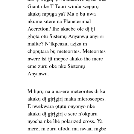
Giant nke T Tauri windu wepụrụ
akụkụ mpụga ya? Ma ọ bụ ụwa
nkume sitere na Planetesimal
Accretion? Ihe akaebe ole dị iji
ghọta otu Sistemụ Anyanwụ anyị si
malite? N’ikpeazụ, azịza m
chọpụtara bụ meteorites. Meteorites
nwere isi iji mepee akụkọ ihe mere
eme zuru oke nke Sistemụ
Anyanwụ.
M hụrụ na a na-ere meteorites dị ka
akụkụ dị gịrịgịrị maka microscopes.
E nwekwara ọtụtụ onyonyo nke
akụkụ dị gịrịgịrị e sere n’okpuru
nyocha nke ìhè polarized cross. Ya
mere, m zụrụ ụfọdụ ma nwaa, mgbe