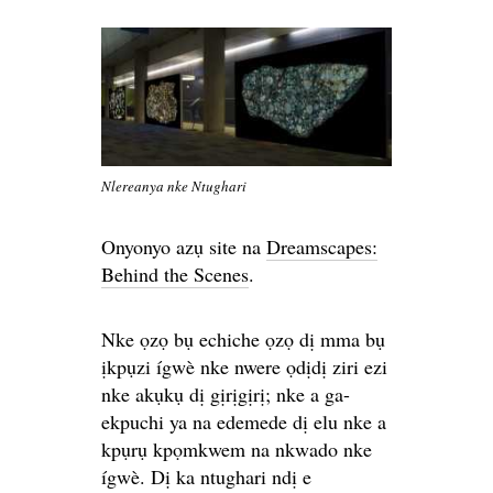
Nlereanya nke Ntughari
Onyonyo azụ site na
Dreamscapes:
Behind the Scenes
.
Nke ọzọ bụ echiche ọzọ dị mma bụ
ịkpụzi ígwè nke nwere ọdịdị ziri ezi
nke akụkụ dị gịrịgịrị; nke a ga-
ekpuchi ya na edemede dị elu nke a
kpụrụ kpọmkwem na nkwado nke
ígwè. Dị ka ntughari ndị e