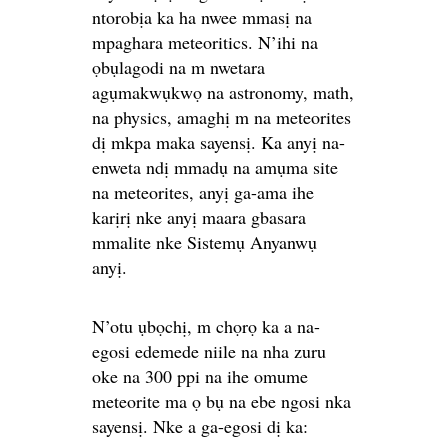
ntorobịa ka ha nwee mmasị na
mpaghara meteoritics. N’ihi na
ọbụlagodi na m nwetara
agụmakwụkwọ na astronomy, math,
na physics, amaghị m na meteorites
dị mkpa maka sayensị. Ka anyị na-
enweta ndị mmadụ na amụma site
na meteorites, anyị ga-ama ihe
karịrị nke anyị maara gbasara
mmalite nke Sistemụ Anyanwụ
anyị.
N’otu ụbọchị, m chọrọ ka a na-
egosi edemede niile na nha zuru
oke na 300 ppi na ihe omume
meteorite ma ọ bụ na ebe ngosi nka
sayensị. Nke a ga-egosi dị ka: