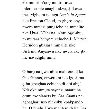
ele mmiri n’ọdọ mmiri, ụwa
microscopic anaghị akwụsị ịkọwa
ihe. Mgbe m na-agụ
Oasis in Space
nke Preston Cloud, m ghọrọ onye
nwere mmasị pụrụ iche na mmalite
nke Ụwa. N’ihi na, n’otu oge ahụ,
m mụtara banyere
echiche J. Marvin
Herndon gbasara mmalite nke
Sistemụ Anyanwụ
nke nwere ike ịbụ
ihe na-adịghị mma.
Ọ bụrụ na ụwa niile malitere dị ka
Gas Giants, enwere m ike igosi ma
ọ bụ gbaghaa echiche dị otú ahụ?
Ndị ọkà mmụta sayensị maara na
ọtụtụ exoplanets bụ Gas Giants na-
agbagharị nso n’akụkụ kpakpando
ha. Ọ bụghị Ụwa malitere dị ka Gas