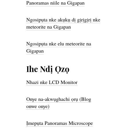
Panoramas niile na Gigapan
Ngosipụta nke akụkụ dị gịrịgịrị nke
meteorite na Gigapan
Ngosipụta nke elu meteorite na
Gigapan
Ihe Ndị Ọzọ
Nhazi nke LCD Monitor
Onye na-akwụghachi ọrụ (Blog
onwe onye)
Ịmepụta Panoramas Microscope