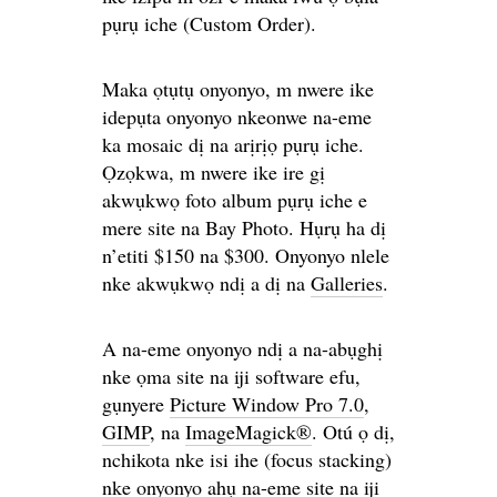
pụrụ iche (Custom Order).
Maka ọtụtụ onyonyo, m nwere ike
idepụta onyonyo nkeonwe na-eme
ka mosaic dị na arịrịọ pụrụ iche.
Ọzọkwa, m nwere ike ire gị
akwụkwọ foto album pụrụ iche e
mere site na Bay Photo. Hụrụ ha dị
n’etiti $150 na $300. Onyonyo nlele
nke akwụkwọ ndị a dị na
Galleries
.
A na-eme onyonyo ndị a na-abụghị
nke ọma site na iji software efu,
gụnyere
Picture Window Pro 7.0
,
GIMP
, na
ImageMagick®
. Otú ọ dị,
nchikota nke isi ihe (focus stacking)
nke onyonyo ahụ na-eme site na iji