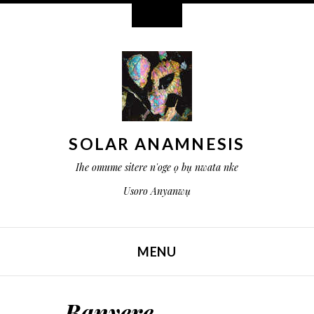
Ngwa ọrụ
SOLAR ANAMNESIS
Ihe omume sitere n'oge ọ bụ nwata nke
Usoro Anyanwụ
MENU
GAFEE NA ỌDỊNAYA
Banyere