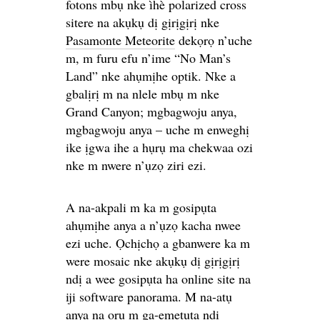
fotons mbụ nke ìhè polarized cross
sitere na akụkụ dị gịrịgịrị nke
Pasamonte Meteorite
dekọrọ n’uche
m, m furu efu n’ime “No Man’s
Land” nke ahụmịhe optik. Nke a
gbalịrị m na nlele mbụ m nke
Grand Canyon; mgbagwoju anya,
mgbagwoju anya – uche m enweghị
ike ịgwa ihe a hụrụ ma chekwaa ozi
nke m nwere n’ụzọ ziri ezi.
A na-akpali m ka m gosipụta
ahụmịhe anya a n’ụzọ kacha nwee
ezi uche. Ọchịchọ a gbanwere ka m
were mosaic nke akụkụ dị gịrịgịrị
ndị a wee gosipụta ha online site na
iji software panorama. M na-atụ
anya na ọrụ m ga-emetụta ndị