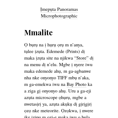
Ịmepụta Panoramas
Microphotographic
Mmalite
Ọ bụrụ na ị hụrụ ọrụ m n’anya,
tụlee ịzụta. Edemede (Prints) dị
maka ịzụta site na njikwa
“Store”
dị
na menu dị n’elu. Mgbe ị nyere iwu
maka edemede ahụ, m ga-agbanwe
nha nke onyonyo TIFF mbụ n’aka,
m ga-emekwa iwu na
Bay Photo
ka
a ziga gị onyonyo ahụ. Uru a ga-eji
azụta microscope ọhụrụ, mgbe a
nwetasịrị ya, azụta akụkụ dị gịrịgịrị
ọzọ nke meteorite. Ọzọkwa, ị nwere
ike izipu m ozi-e maka iwu ọ bụla