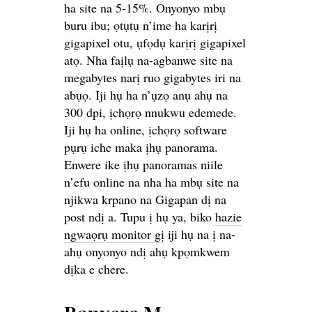
ha site na 5-15%. Onyonyo mbụ
buru ibu; ọtụtụ n’ime ha karịrị
gigapixel otu, ụfọdụ karịrị gigapixel
atọ. Nha faịlụ na-agbanwe site na
megabytes narị ruo gigabytes iri na
abụọ. Iji hụ ha n’ụzọ anụ ahụ na
300 dpi, ịchọrọ nnukwu edemede.
Iji hụ ha online, ịchọrọ software
pụrụ iche maka ịhụ panorama.
Enwere ike ịhụ panoramas niile
n’efu online na nha ha mbụ site na
njikwa krpano na Gigapan dị na
post ndị a. Tupu ị hụ ya, biko
hazie
ngwaọrụ monitor gị
iji hụ na ị na-
ahụ onyonyo ndị ahụ kpọmkwem
dịka e chere.