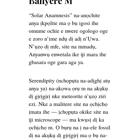
Banyere M
“Solar Anamnesis” na-anọchite
anya ịkpọlite ma ọ bụ igosi ihe
omume ochie e nwere ogologo oge
e zoro n’ime ndụ dị adị n’Ụwa.
N’ụzọ dị mfe, site na mmadụ,
Anyanwụ enwetala ike iji mara ihe
gbasara oge gara aga ya.
Serendipity (nchọpụta na-adịghị atụ
anya ya) na-akọwa ọrụ m na akụkụ
dị gịrịgịrị nke meteorite n’ụzọ ziri
ezi. Nke a malitere site na ọchịchọ
ịmata ihe — ịchọpụta okike site na
iji microscope — ma kwụsị dị ka
ọchịchọ m. Ọ bụrụ na ị na-ele fossil
dị na akụkụ dị gịrịgịrị ma ọ bụ na-