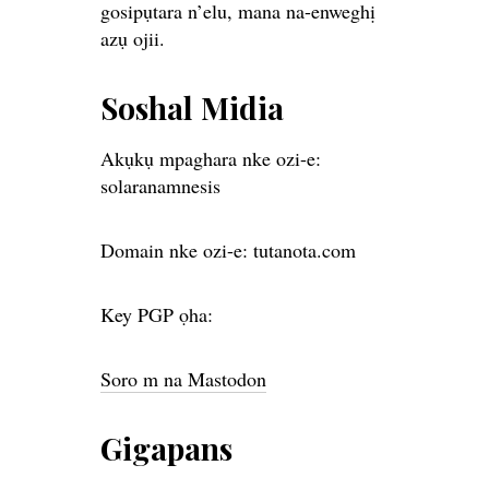
gosipụtara n’elu, mana na-enweghị
azụ ojii.
Soshal Midia
Akụkụ mpaghara nke ozi-e:
solaranamnesis
Domain nke ozi-e: tutanota.com
Key PGP ọha:
Soro m na Mastodon
Gigapans