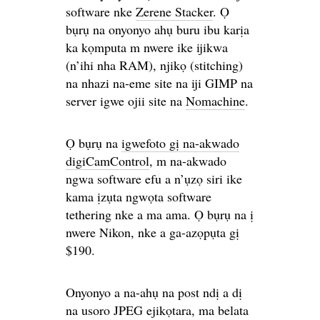
software nke
Zerene Stacker
. Ọ
bụrụ na onyonyo ahụ buru ibu karịa
ka kọmputa m nwere ike ijikwa
(n’ihi nha RAM), njikọ (stitching)
na nhazi na-eme site na iji GIMP na
server igwe ojii site na
Nomachine
.
Ọ bụrụ na
igwefoto gị na-akwado
digiCamControl
, m na-akwado
ngwa software efu a n’ụzọ siri ike
kama ịzụta ngwọta software
tethering nke a ma ama. Ọ bụrụ na ị
nwere Nikon, nke a ga-azọpụta gị
$190.
Onyonyo a na-ahụ na post ndị a dị
na usoro JPEG ejikọtara, ma belata