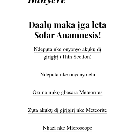
Daalụ maka ịga leta
Solar Anamnesis!
Ndepụta nke onyonyo akụkụ dị
gịrịgịrị (Thin Section)
Ndepụta nke onyonyo elu
Ozi na njikọ gbasara Meteorites
Zụta akụkụ dị gịrịgịrị nke Meteorite
Nhazi nke Microscope