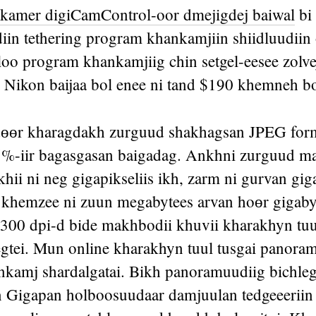
kamer digiCamControl-oor dmejigdej baiwal
bi
diin tethering program khankamjiin shiidluudiin
oo program khankamjiig chin setgel-eesee zolve
 Nikon baijaa bol enee ni tand $190 khemneh b
өөr kharagdakh zurguud shakhagsan JPEG form
%-iir bagasgasan baigadag. Ankhni zurguud m
ii ni neg gigapikseliis ikh, zarm ni gurvan giga
in khemzee ni zuun megabytees arvan hoөr gigaby
 300 dpi-d bide makhbodii khuvii kharakhyn tu
egtei. Mun online kharakhyn tuul tusgai panora
kamj shardalgatai. Bikh panoramuudiig bichle
 Gigapan holboosuudaar damjuulan tedgeeeriin