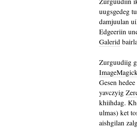
Zurguudiin i
uugsgedeg tu
damjuulan uil
Edgeeriin un
Galerid
bairl
Zurguudiig 
ImageMagic
Gesen hedee 
yavczyig
Zer
khiihdag. K
ulmas) ket t
aishgilan zal