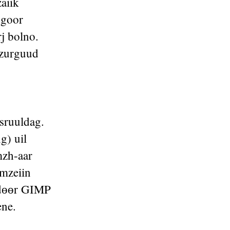
aiik
-goor
j bolno.
 zurguud
sruuldag.
g) uil
mzh-aar
mzeiin
r dөөr GIMP
ene.