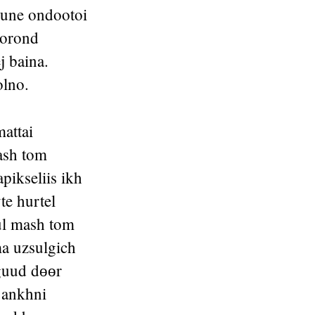
 une ondootoi
 orond
j baina.
olno.
attai
ash tom
pikseliis ikh
te hurtel
ul mash tom
ma uzsulgich
guud dөөr
 ankhni