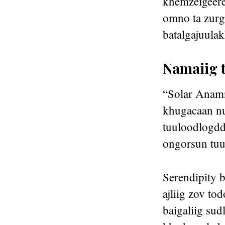
khemzeigeere
omno ta zurgu
batalgajuula
Namaiig 
“Solar Anamn
khugacaan nuu
tuuloodlogdd
ongorsun tuu
Serendipity b
ajliig zov t
baigaliig sud