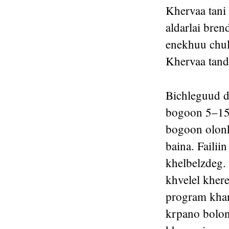
Khervaa tani
aldarlai bren
enekhuu chul
Khervaa tand
Bichleguud d
bogoon 5–15
bogoon olonkh
baina. Faili
khelbelzdeg.
khvelel kher
program khan
krpano bolon