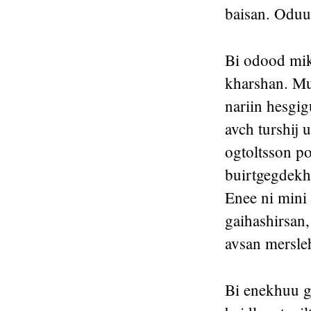
baisan. Oduu
Bi odood mik
kharshan. Mun
nariin hesgig
avch turshij
ogtoltsson po
buirtgegdekh
Enee ni mini
gaihashirsan,
avsan mersle
Bi enekhuu g