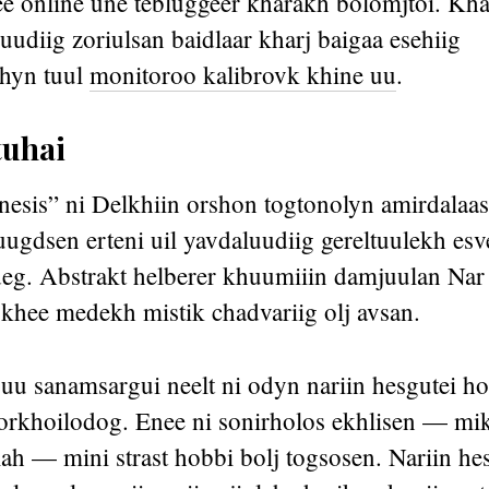
e online une tebluggeer kharakh bolomjtoi. Kh
udiig zoriulsan baidlaar kharj baigaa esehiig
khyn tuul
monitoroo kalibrovk khine uu
.
tuhai
esis” ni Delkhiin orshon togtonolyn amirdalaa
gdsen erteni uil yavdaluudiig gereltuulekh esve
eg. Abstrakt helberer khuumiiin damjuulan Nar
khee medekh mistik chadvariig olj avsan.
uu sanamsargui neelt ni odyn nariin hesgutei ho
odorkhoilodog. Enee ni sonirholos ekhlisen — m
lah — mini strast hobbi bolj togsosen. Nariin h