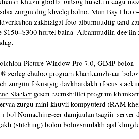
khensh khuvii gbol bi ontsog huseltiin dagu moz
sdaa zurguudiig khvelej bolno. Mun
Bay Photo
dverleshen zakhialgat foto albumuudiig tand zar
e $150–$300 hurtel baina. Albamuudiin deejiin
adag.
golchlon
Picture Window Pro 7.0
,
GIMP
bolon
k®
zerleg chuloo program khankamzh-aar bolov
ch zurgiin fokustyig davkhardakh (focus stackin
ene Stacker
gesen ezemshilttei program khanka
hervaa zurgu mini khuvii kompyuterd (RAM khe
om bol
Nomachine
-eer damjuulan tsagiin serve
gakh (stitching) bolon bolovsruulakh ajal khiigd