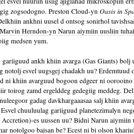
l esvel nuuriin usiig ajiglahad mikroskopiin er
Oasis in Sp
igig zogsodogno. Preston Cloud-yn
elkhiin ankhni uusel d ontsog sonirhol tavishsa
 Marvin Herndon-yn Narun aiymiin uusliin tuhai
oiig
medsen yum.
 gariiguud ankh khiin avarga (Gas Giants) bolj 
ig notolj esvel uugsgej chadakh uu? Erdemtuud 
d ni khiin avarguud bogoon edgeer ni oorooino
iir toirog zamd ergelddeg gedegiig meddeg. Del
ni nuleegoor gadag davkhargaaasaa salj khiin avar
 Esvel chuuluulag gariiguud planetezimalyn neg
l Accretion)-es uussen uu? Bidni Narun aiymiin 
ar notolgoo baisan be? Ecest ni bi olson khariu