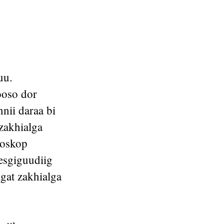
uu.
oso dor
nii daraa bi
 zakhialga
roskop
esgiguudiig
gat zakhialga