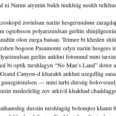
d ni Narun aiymiin bukh tuukhiig neekh tulkhuu
roskopd zoriulsan nariin hesgeruudөөr zaragdaj
 ogtoltsson polyarizuulsan gerliin shinjilgeeni
uudiin olon zurga baisan. Teimee bi kheden shii
 uzshen bogoon
Pasamonte odyn nariin hesgees
i
lyarizuulsan gerliin ankhni fotonuud mini tarxin
ed bi optik turshlagyn “No Man’s Land” dotor 
 Grand Canyon-d kharakh ankhni uzegdliig sana
 gunzgiiruulsen — mini tarhi dursiig bolovsruul
huiin medeeleliig zov arkivil khakhad chaddaggu
aihamshig dursiin turshlagiig bolomjtoi khamt b