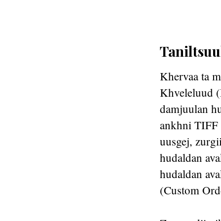
Taniltsuu
Khervaa ta mi
Khveleluud (
damjuulan hud
ankhni TIFF 
uusgej, zurgi
hudaldan ava
hudaldan ava
(Custom Order