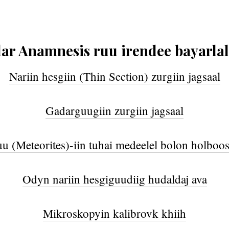
lar Anamnesis ruu irendee bayarlal
Nariin hesgiin (Thin Section) zurgiin jagsaal
Gadarguugiin zurgiin jagsaal
u (Meteorites)-iin tuhai medeelel bolon holboo
Odyn nariin hesgiguudiig hudaldaj ava
Mikroskopyin kalibrovk khiih