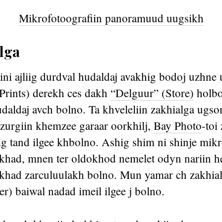
Mikrofotoografiin panoramuud uugsikh
lga
ni ajliig durdval hudaldaj avakhig bodoj uzhne 
Prints) derekh ces dakh
“Delguur” (Store)
holbo
aldaj avch bolno. Ta khveleliin zakhialga ugson
zurgiin khemzee garaar oorkhilj,
Bay Photo
-toi
ig tand ilgee khbolno. Ashig shim ni shinje mik
khad, mnen ter oldokhod nemelet odyn nariin h
khad zarculuulakh bolno. Mun yamar ch zakhial
) baiwal nadad imeil ilgee j bolno.