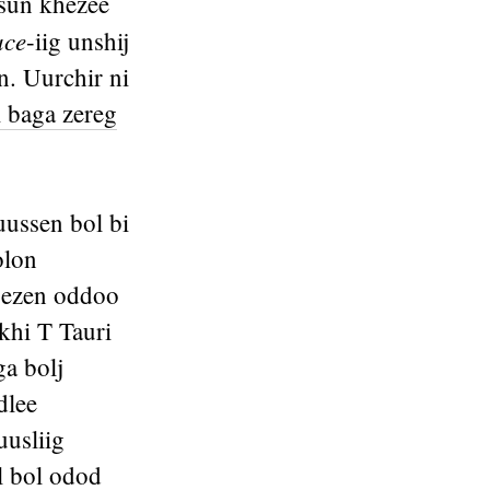
tsun khezee
ace
-iig unshij
n. Uurchir ni
 baga zereg
uussen bol bi
olon
 ezen oddoo
khi T Tauri
ga bolj
dlee
uusliig
l bol odod