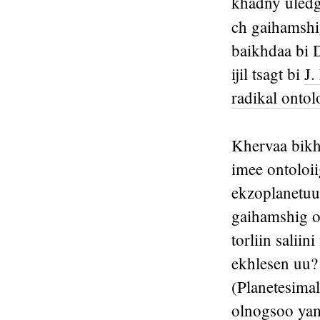
khadny uledge
ch gaihamsh
baikhdaa bi D
ijil tsagt bi
J.
radikal ontol
Khervaa bikh
imee ontoloi
ekzoplanetuu
gaihamshig o
torliin salii
ekhlesen uu?
(Planetesima
olnogsoo yam