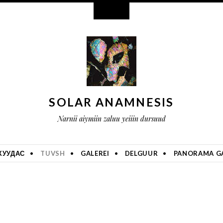
Widgets
SOLAR ANAMNESIS
Narnii aiymiin zaluu yeiiin dursuud
ХУУДАС
TUVSH
GALEREI
DELGUUR
PANORAMA GA