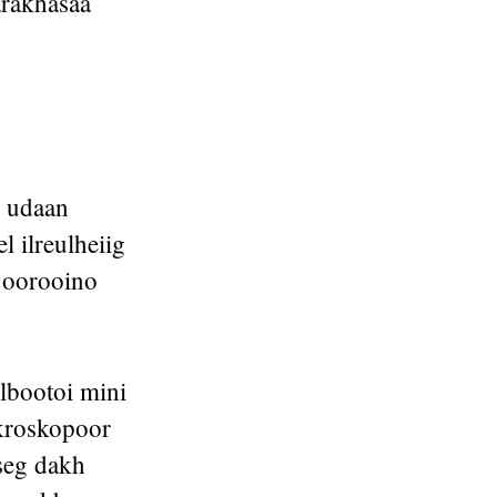
arakhasaa
s udaan
l ilreulheiig
 oorooino
lbootoi mini
ikroskopoor
eseg dakh