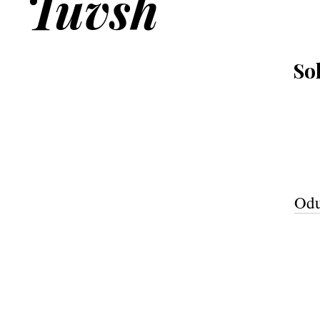
Tuvsh
So
Odu