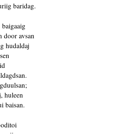
riig baridag.
 baigaaig
in door avsan
ig hudaldaj
rsen
id
aldagdsan.
gduulsan;
j, huleen
i baisan.
oditoi