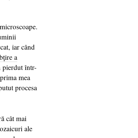
u microscoape.
uminii
cat, iar când
bțire a
 pierdut într-
e prima mea
putut procesa
ră cât mai
ozaicuri ale