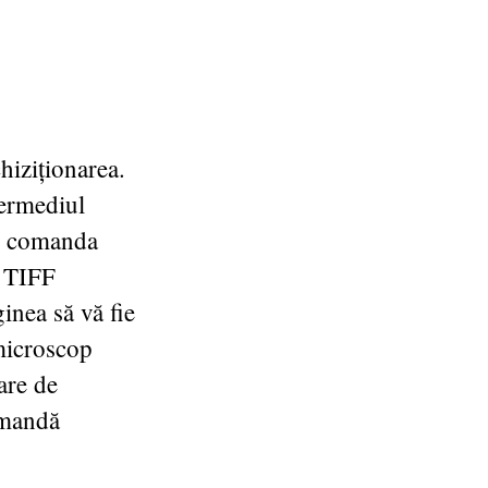
hiziționarea.
termediul
ți comanda
i TIFF
ginea să vă fie
 microscop
are de
comandă