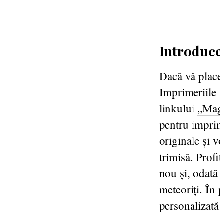
Introduc
Dacă vă place
Imprimeriile 
linkului
„Mag
pentru impri
originale și 
trimisă. Profi
nou și, odată
meteoriți. În
personalizat