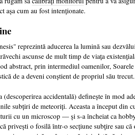
 vă rugăm să
calibrați monitorul
pentru a vă asigur
ct așa cum au fost intenționate.
ine
esis" reprezintă aducerea la lumină sau dezvălu
răvechi ascunse de mult timp de viața existențial
d abstract, prin intermediul oamenilor, Soarele
stică de a deveni conștient de propriul său trecut.
a (descoperirea accidentală) definește în mod a
nile subțiri de meteoriți. Aceasta a început din c
turii cu un microscop — și s-a încheiat ca hobb
că privești o fosilă într-o secțiune subțire sau că