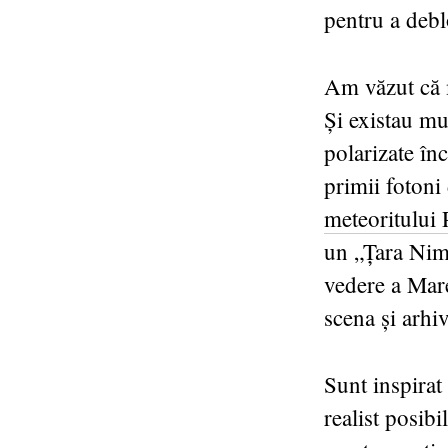
pentru a debl
Am văzut că m
Și existau mu
polarizate în
primii fotoni
meteoritului
un „Țara Nimă
vedere a Mar
scena și arhiv
Sunt inspirat
realist posibi