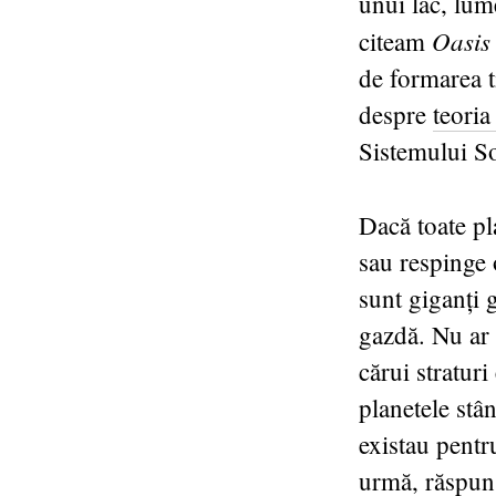
unui lac, lum
Oasis
citeam
de formarea t
despre
teoria
Sistemului So
Dacă toate pl
sau respinge 
sunt giganți 
gazdă. Nu ar 
cărui stratur
planetele stâ
existau pentr
urmă, răspuns