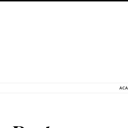
SARI LA CONȚINUT
ACA