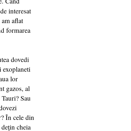
ze. Când
de interesat
 am aflat
nd formarea
putea dovedi
i exoplaneti
aua lor
nt gazos, al
T Tauri? Sau
 dovezi
? În cele din
 dețin cheia