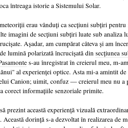
oca întreaga istorie a Sistemului Solar.
eteoriții erau vânduți ca secțiuni subțiri pentr
lte imagini de secțiuni subțiri luate sub analiza l
crucișate. Așadar, am cumpărat câteva și am încer
 de lumină polarizată încrucișată din
secțiunea su
 Pasamonte
s-au înregistrat în creierul meu, m-am
nui" al experienței optice. Asta mi-a amintit d
elui Canion; uimit, confuz — creierul meu nu a 
a corect informațiile senzoriale primite.
 să prezint această experiență vizuală extraordina
l. Această dorință s-a dezvoltat în realizarea de m