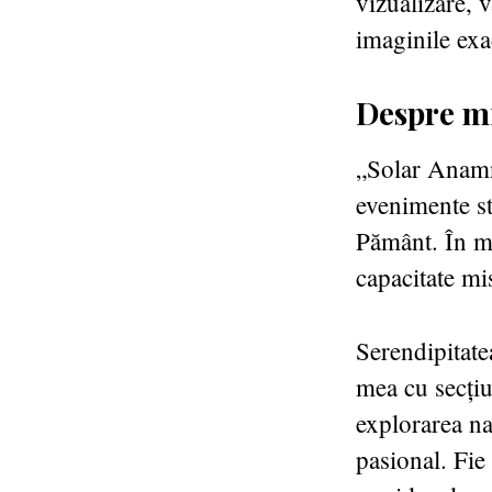
vizualizare,
imaginile exa
Despre m
„Solar Anamn
evenimente st
Pământ. În mo
capacitate mi
Serendipitate
mea cu secțiu
explorarea na
pasional. Fie 