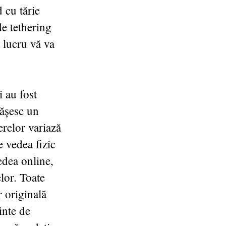
 cu tărie
de tethering
 lucru vă va
 au fost
ășesc un
erelor variază
e vedea fizic
edea online,
lor. Toate
r originală
inte de