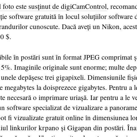
l foto este susținut de digiCamControl
, recomand
ție software gratuită în locul soluțiilor software 
andurilor cunoscute. Dacă aveți un Nikon, acest
0 $.
ibile în postări sunt în format JPEG comprimat și
15%. Imaginile originale sunt enorme; multe dep
r unele depășesc trei gigapixeli. Dimensiunile fiși
de megabytes la doisprezece gigabytes. Pentru a l
ste necesară o imprimare uriașă. Iar pentru a le v
un software specializat de vizualizare a panorame
t fi vizualizate gratuit online în dimensiunea lo
iul linkurilor krpano și Gigapan din postări. Îna