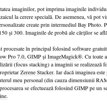
tatea imaginilor, pot imprima imaginile individu
zaicul la cerere specială. De asemenea, vă pot vi
rsonalizate create prin intermediul Bay Photo. P
 150 și 300. Imaginile de probă ale cărților se afl
t procesate în principal folosind software gratuit
ow Pro 7.0
,
GIMP
și
ImageMagick®
. Cu toate a
lizării (focus stacking) a imaginii se realizează f
roprietar
Zerene Stacker
. Iar dacă imaginea este
terul meu personal (din cauza dimensiunii RAM
i procesarea se efectuează folosind GIMP pe un s
ine
.