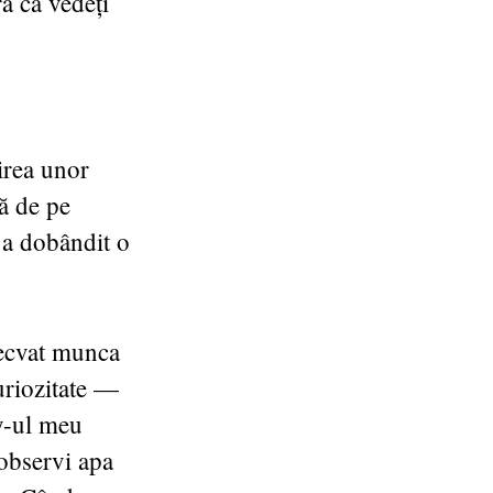
a că vedeți
irea unor
ă de pe
 a dobândit o
decvat munca
uriozitate —
y-ul meu
 observi apa