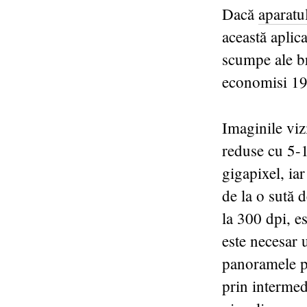
Dacă
aparatu
această aplica
scumpe ale br
economisi 19
Imaginile viz
reduse cu 5-
gigapixel, ia
de la o sută 
la 300 dpi, e
este necesar 
panoramele po
prin intermed