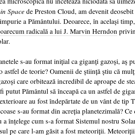
ea microscopică nu încetează niciodată să uime
 in Space
de Preston Cloud, am devenit deosebit 
impurie a Pământului. Deoarece, în același timp,
 oarecum radicală a lui J. Marvin Herndon
privi
lar.
anetele s-au format inițial ca giganți gazoși, aș 
o astfel de teorie? Oamenii de știință știu că mulț
gazoși care orbitează incredibil de aproape de ste
fi putut Pământul să înceapă ca un astfel de giga
i exterioare au fost îndepărtate de un vânt de tip 
ncoase s-au format din acreția planetezimală? Ce
u a înțelege cum s-a format Sistemul nostru Solar
ul pe care l-am găsit a fost meteoriții. Meteoriții