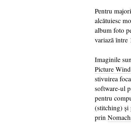
Pentru majori
alcătuiesc mo
album foto pe
variază între
Imaginile sun
Picture Wind
stivuirea foca
software-ul p
pentru compu
(stitching) ș
prin
Nomach