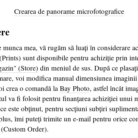
Crearea de panorame microfotografice
ere
 munca mea, vă rugăm să luați în considerare ac
(Prints) sunt disponibile pentru achiziție prin in
azin" (Store)
din meniul de sus. După ce plasa
mare, voi modifica manual dimensiunea imagini
voi crea o comandă la
Bay Photo
, astfel încât ima
tul va fi folosit pentru finanțarea achiziției unui
 ce este obținut, pentru secțiuni subțiri supliment
 plus, îmi puteți trimite un e-mail pentru orice 
ă (Custom Order).