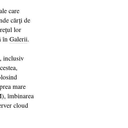
ale care
nde cărți de
rețul lor
ă în
Galerii
.
, inclusiv
cestea,
olosind
 prea mare
), îmbinarea
erver cloud