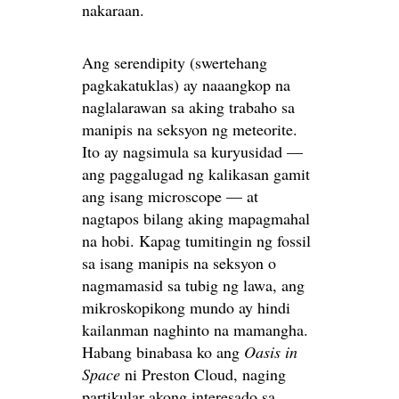
nakaraan.
Ang serendipity (swertehang
pagkakatuklas) ay naaangkop na
naglalarawan sa aking trabaho sa
manipis na seksyon ng meteorite.
Ito ay nagsimula sa kuryusidad —
ang paggalugad ng kalikasan gamit
ang isang microscope — at
nagtapos bilang aking mapagmahal
na hobi. Kapag tumitingin ng fossil
sa isang manipis na seksyon o
nagmamasid sa tubig ng lawa, ang
mikroskopikong mundo ay hindi
kailanman naghinto na mamangha.
Habang binabasa ko ang
Oasis in
Space
ni Preston Cloud, naging
partikular akong interesado sa