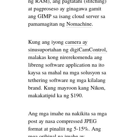
ng RAM), ang pagtatahi (stitching)
at pagproseso ay ginagawa gamit
ang GIMP sa isang cloud server sa
pamamagitan ng
Nomachine
.
Kung ang iyong
camera ay
sinusuportahan ng digiCamControl
,
malakas kong nirerekomenda ang
libreng software application na ito
kaysa sa mahal na mga solusyon sa
tethering software ng mga kilalang
brand. Kung mayroon kang Nikon,
makakatipid ka ng $190.
Ang mga imahe na nakikita sa mga
post ay nasa compressed JPEG
format at pinaliit ng 5-15%. Ang
mga orihinal na imahe ay