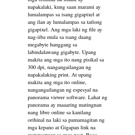
napakalaki, kung saan marami ay
lumalampas sa isang gigapixel at
ang ilan ay lumalampas sa tatlong
gigapixel. Ang mga laki ng file ay
nag-iiba mula sa isang daang
megabyte hanggang sa
labindalawang gigabyte. Upang
makita ang mga ito nang pisikal sa
300 dpi, nangangailangan ng
napakalaking print. At upang
makita ang mga ito online,
nangangailangan ng espesyal na
panorama viewer software. Lahat ng
panorama ay maaaring matingnan
nang libre online sa kanilang
orihinal na laki sa pamamagitan ng
mga krpano at Gigapan link na
matatagpuan sa mga post. Bago