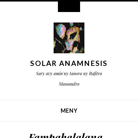
Widget
SOLAR ANAMNESIS
Sary avy amin'ny tanora ny Rafitra
Masoandro
MENY
ALEFA ANY AMIN'NY VOTOATY
Fampahalalana