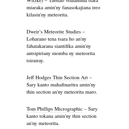
Witzke)
– Tabilao voalamina tsara
miaraka amin'ny fanasokajiana ireo
kilasin'ny meteorita.
Dweir’s Meteorite Studies
–
Loharano tena tsara ho an'ny
fahatakarana siantifika amin'ny
antsipiriany momba ny meteorita
tsirairay.
Jeff Hodges Thin Section Art
–
Sary kanto mahafinaritra amin'ny
thin section an'ny meteorita maro.
Tom Phillips Micrographic
– Sary
kanto tokana amin'ny thin section
an'ny meteorita.