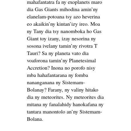
mahafantatra fa ny exoplanets maro
dia Gas Giants mihodina amin’ny
elanelam-potoana tsy azo heverina
eo akaikin’ny kintan’izy ireo. Moa
ny Tany dia tsy nanomboka ho Gas
Giant toy izany, izay nesorina ny
sosona ivelany tamin’ny rivotra T
Tauri? Sa ny planeta vato dia
voaforona tamin’ny Planetesimal
Accretion? Inona no porofo nisy
mba hahafantarana ny fomba
nananganana ny Sistemam-
Bolanay? Farany, ny valiny hitako
dia ny meteorites. Ny meteorites dia
mitana ny fanalahidy hanokafana ny
tantara manontolo an’ny Sistemam-
Bolana.