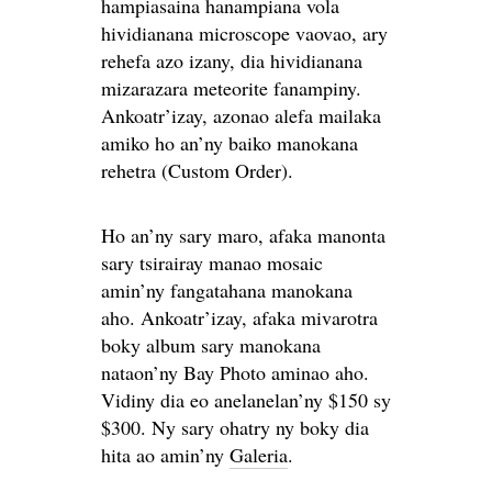
hampiasaina hanampiana vola
hividianana microscope vaovao, ary
rehefa azo izany, dia hividianana
mizarazara meteorite fanampiny.
Ankoatr’izay, azonao alefa mailaka
amiko ho an’ny baiko manokana
rehetra (Custom Order).
Ho an’ny sary maro, afaka manonta
sary tsirairay manao mosaic
amin’ny fangatahana manokana
aho. Ankoatr’izay, afaka mivarotra
boky album sary manokana
nataon’ny Bay Photo aminao aho.
Vidiny dia eo anelanelan’ny $150 sy
$300. Ny sary ohatry ny boky dia
hita ao amin’ny
Galeria
.