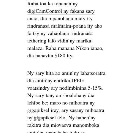
Raha toa ka
tohanan’ny
digiCamControl ny fakana sary
anao
, dia mpanohana mafy ity
rindranasa maimaim-poana ity aho
fa tsy ny vahaolana rindranasa
tethering lafo vidin’ny marika
malaza. Raha manana Nikon ianao,
dia hahavita $180 ity.
Ny sary hita ao amin’ny lahatsoratra
dia amin’ny endrika JPEG
voatsindry ary nodimbinina 5-15%.
Ny sary tany am-boalohany dia
lehibe be; maro no mihoatra ny
gigapiksel iray, ary sasany mihoatra
ny gigapiksel telo. Ny haben’ny
rakitra dia miovaova manomboka
amin’ny megabytes zato ka