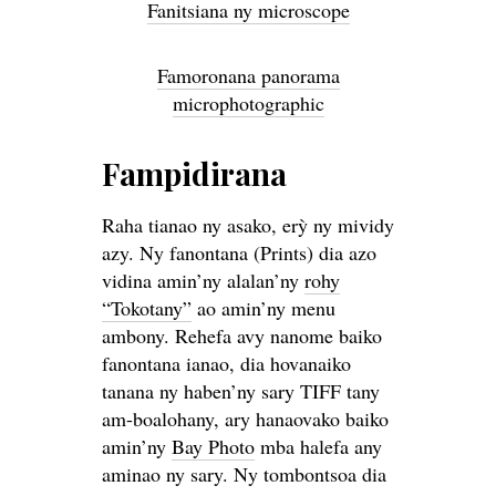
Fanitsiana ny microscope
Famoronana panorama
microphotographic
Fampidirana
Raha tianao ny asako, erỳ ny mividy
azy. Ny fanontana (Prints) dia azo
vidina amin’ny alalan’ny
rohy
“Tokotany”
ao amin’ny menu
ambony. Rehefa avy nanome baiko
fanontana ianao, dia hovanaiko
tanana ny haben’ny sary TIFF tany
am-boalohany, ary hanaovako baiko
amin’ny
Bay Photo
mba halefa any
aminao ny sary. Ny tombontsoa dia