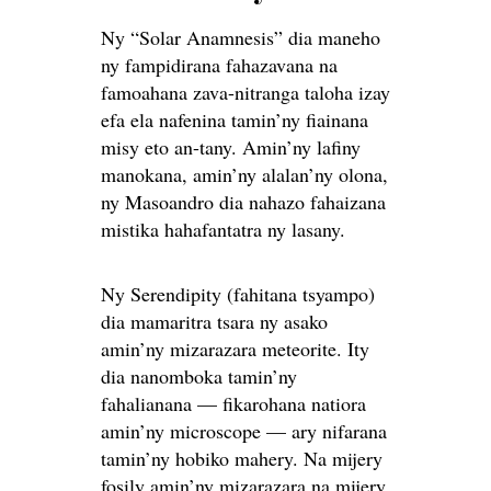
Ny “Solar Anamnesis” dia maneho
ny fampidirana fahazavana na
famoahana zava-nitranga taloha izay
efa ela nafenina tamin’ny fiainana
misy eto an-tany. Amin’ny lafiny
manokana, amin’ny alalan’ny olona,
ny Masoandro dia nahazo fahaizana
mistika hahafantatra ny lasany.
Ny Serendipity (fahitana tsyampo)
dia mamaritra tsara ny asako
amin’ny mizarazara meteorite. Ity
dia nanomboka tamin’ny
fahalianana — fikarohana natiora
amin’ny microscope — ary nifarana
tamin’ny hobiko mahery. Na mijery
fosily amin’ny mizarazara na mijery