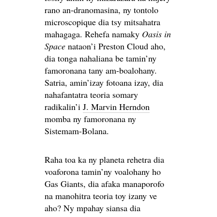
rano an-dranomasina, ny tontolo
microscopique dia tsy mitsahatra
mahagaga. Rehefa namaky
Oasis in
Space
nataon’i Preston Cloud aho,
dia tonga nahaliana be tamin’ny
famoronana tany am-boalohany.
Satria, amin’izay fotoana izay, dia
nahafantatra teoria somary
radikalin’i
J. Marvin Herndon
momba ny famoronana ny
Sistemam-Bolana.
Raha toa ka ny planeta rehetra dia
voaforona tamin’ny voalohany ho
Gas Giants, dia afaka manaporofo
na manohitra teoria toy izany ve
aho? Ny mpahay siansa dia