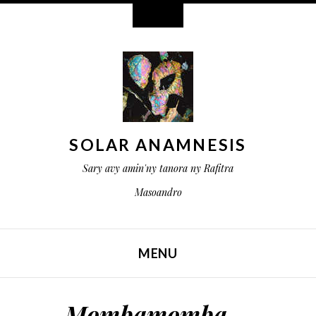
Widget
SOLAR ANAMNESIS
Sary avy amin'ny tanora ny Rafitra
Masoandro
MENU
ALEFA ANY AMIN’NY VOTOATY
Mombamomba