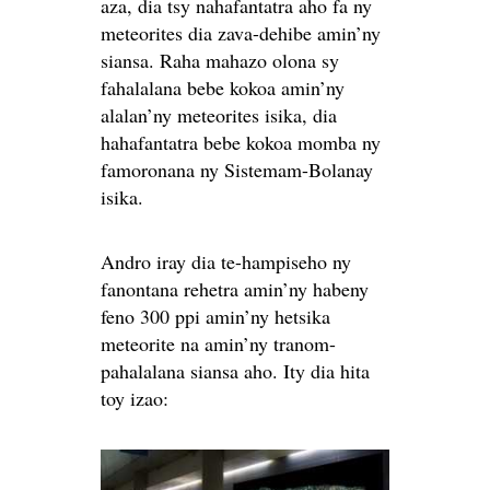
aza, dia tsy nahafantatra aho fa ny
meteorites dia zava-dehibe amin’ny
siansa. Raha mahazo olona sy
fahalalana bebe kokoa amin’ny
alalan’ny meteorites isika, dia
hahafantatra bebe kokoa momba ny
famoronana ny Sistemam-Bolanay
isika.
Andro iray dia te-hampiseho ny
fanontana rehetra amin’ny habeny
feno 300 ppi amin’ny hetsika
meteorite na amin’ny tranom-
pahalalana siansa aho. Ity dia hita
toy izao: