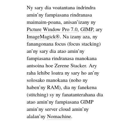
Ny sary dia voatantana indrindra
amin’ny fampiasana rindranasa
maimaim-poana, anisan’izany ny
Picture Window Pro 7.0
,
GIMP
, ary
ImageMagick®
. Na izany aza, ny
fanangonana focus (focus stacking)
an’ny sary dia atao amin’ny
fampiasana rindranasa manokana
antsoina hoe
Zerene Stacker
. Ary
raha lehibe loatra ny sary ho an’ny
solosako manokana (noho ny
haben’ny RAM), dia ny fanekena
(stitching) sy ny fanatanterahana dia
atao amin’ny fampiasana GIMP
amin’ny server cloud amin’ny
alalan’ny
Nomachine
.