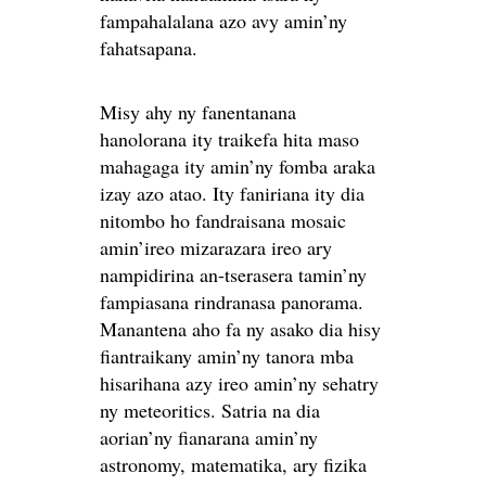
fampahalalana azo avy amin’ny
fahatsapana.
Misy ahy ny fanentanana
hanolorana ity traikefa hita maso
mahagaga ity amin’ny fomba araka
izay azo atao. Ity faniriana ity dia
nitombo ho fandraisana mosaic
amin’ireo mizarazara ireo ary
nampidirina an-tserasera tamin’ny
fampiasana rindranasa panorama.
Manantena aho fa ny asako dia hisy
fiantraikany amin’ny tanora mba
hisarihana azy ireo amin’ny sehatry
ny meteoritics. Satria na dia
aorian’ny fianarana amin’ny
astronomy, matematika, ary fizika