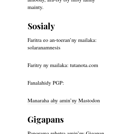
mainty.
Sosialy
Faritra eo an-toeran’ny mailaka:
solaranamnesis
Faritry ny mailaka: tutanota.com
Fanalahidy PGP:
Manaraha ahy amin’ny Mastodon
Gigapans
Panorama rehetra amin’ny Gigapan