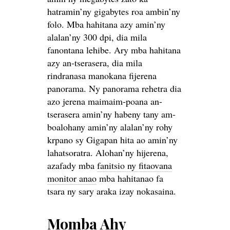
hatramin’ny gigabytes roa ambin’ny
folo. Mba hahitana azy amin’ny
alalan’ny 300 dpi, dia mila
fanontana lehibe. Ary mba hahitana
azy an-tserasera, dia mila
rindranasa manokana fijerena
panorama. Ny panorama rehetra dia
azo jerena maimaim-poana an-
tserasera amin’ny habeny tany am-
boalohany amin’ny alalan’ny rohy
krpano sy Gigapan hita ao amin’ny
lahatsoratra. Alohan’ny hijerena,
azafady mba
fanitsio ny fitaovana
monitor anao
mba hahitanao fa
tsara ny sary araka izay nokasaina.
Momba Ahy