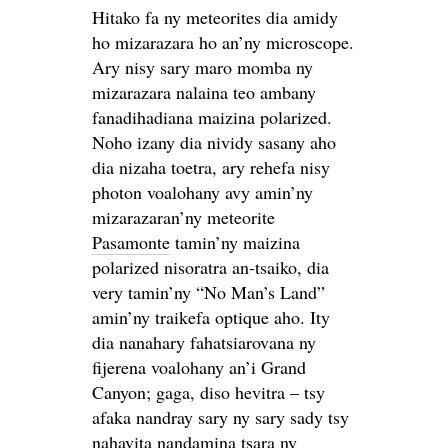
Hitako fa ny meteorites dia amidy
ho mizarazara ho an’ny microscope.
Ary nisy sary maro momba ny
mizarazara nalaina teo ambany
fanadihadiana maizina polarized.
Noho izany dia nividy sasany aho
dia nizaha toetra, ary rehefa nisy
photon voalohany avy amin’ny
mizarazaran’ny meteorite
Pasamonte
tamin’ny maizina
polarized nisoratra an-tsaiko, dia
very tamin’ny “No Man’s Land”
amin’ny traikefa optique aho. Ity
dia nanahary fahatsiarovana ny
fijerena voalohany an’i Grand
Canyon; gaga, diso hevitra – tsy
afaka nandray sary ny sary sady tsy
nahavita nandamina tsara ny