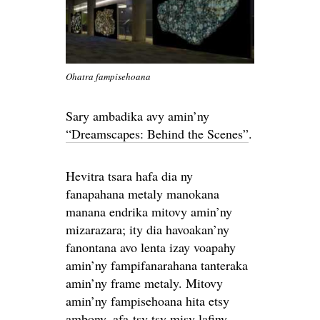
Ohatra fampisehoana
Sary ambadika avy amin’ny
“Dreamscapes: Behind the Scenes”
.
Hevitra tsara hafa dia ny
fanapahana metaly manokana
manana endrika mitovy amin’ny
mizarazara; ity dia havoakan’ny
fanontana avo lenta izay voapahy
amin’ny fampifanarahana tanteraka
amin’ny frame metaly. Mitovy
amin’ny fampisehoana hita etsy
ambony, afa-tsy tsy misy lafiny